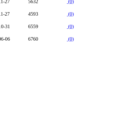
11-27
5632
(0)
11-27
4593
(0)
10-31
6559
(0)
06-06
6760
(0)