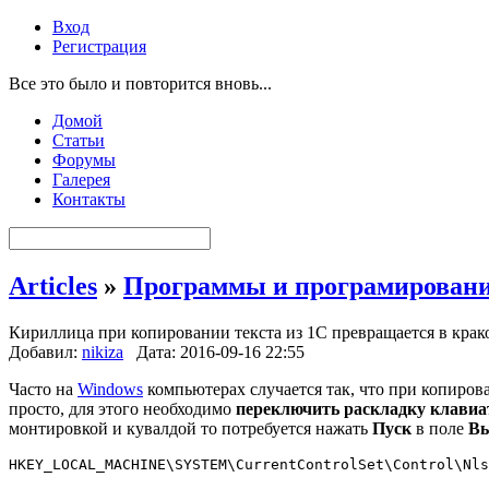
Вход
Регистрация
Все это было и повторится вновь...
Домой
Статьи
Форумы
Галерея
Контакты
Articles
»
Программы и програмирован
Кириллица при копировании текста из 1С превращается в крак
Добавил:
nikiza
Дата: 2016-09-16 22:55
Часто на
Windows
компьютерах случается так, что при копирова
просто, для этого необходимо
переключить раскладку клавиа
монтировкой и кувалдой то потребуется нажать
Пуск
в поле
Вы
HKEY_LOCAL_MACHINE\SYSTEM\CurrentControlSet\Control\Nls