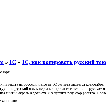
ие
»
1С
»
1С, как копировать русский текс
озябры.
нии текста на русском языке из 1С он превращается кракозябры.
туры на русский язык
перед копированием текста на русском яз
полнить
набрать r
egedit.exe
и запустить редактор реестра. Посл
\CodePage